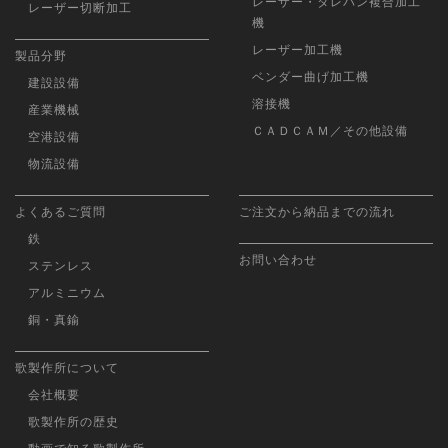
レーザー・タレパン複合加工
レーザー切断加工
機
レーザー加工機
製品分野
ベンダー曲げ加工機
建設設備
溶接機
産業機械
ＣＡＤＣＡＭ／その他設備
空港設備
物流設備
よくあるご質問
ご注文から納品までの流れ
鉄
お問い合わせ
ステンレス
アルミニウム
銅・真鍮
歌製作所について
会社概要
歌製作所の歴史