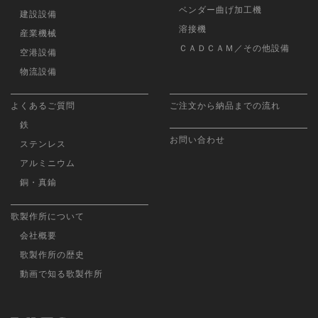
ベンダー曲げ加工機
建設設備
溶接機
産業機械
ＣＡＤＣＡＭ／その他設備
空港設備
物流設備
よくあるご質問
ご注文から納品までの流れ
鉄
お問い合わせ
ステンレス
アルミニウム
銅・真鍮
歌製作所について
会社概要
歌製作所の歴史
動画で知る歌製作所