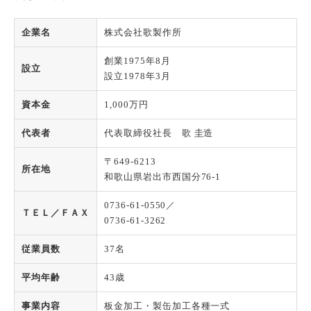
企業名
株式会社歌製作所
創業1975年8月
設立
設立1978年3月
資本金
1,000万円
代表者
代表取締役社長 歌 圭造
〒649-6213
所在地
和歌山県岩出市西国分76-1
0736-61-0550／
ＴＥＬ／ＦＡＸ
0736-61-3262
従業員数
37名
平均年齢
43歳
事業内容
板金加工・製缶加工各種一式