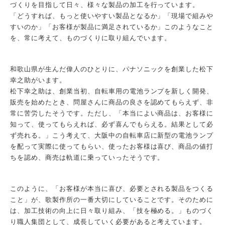
づくりを目指して日々、様々な製品の加工を行っています。
「どうすれば、もっと使いやすい製品となるか」「現場で組みや
すいのか」「お客様が製品に満足されているか」このようなこと
を、常に考えて、ものづくりに取り組んでいます。
和歌山県が生んだ偉人のひとりに、パナソニックを創業した松下
幸之助がいます。
松下幸之助は、創業当初、自転車用の電池ランプを新しく開発、
販売を始めたとき、問屋さんに商品の良さを認めてもらえず、非
常に苦労したそうです。ただし、「本当によい商品は、お客様に
知って、使ってもらえれば、必ず喜んでもらえる。結果として必
ず売れる。」こう考えて、大阪中の自転車店に新型の電池ランプ
を配って実際に使ってもらい、使ったお客様は喜び、商品の値打
ちを認め、商売は軌道に乗っていったそうです。
このように、「お客様が本当に喜び、必要とされる製品をつくる
こと」が、歌製作所の一番大切にしていることです。そのために
は、加工技術の向上に日々取り組み、「技を極める。」ものづく
り職人集団として、成長していく必要があると考えています。