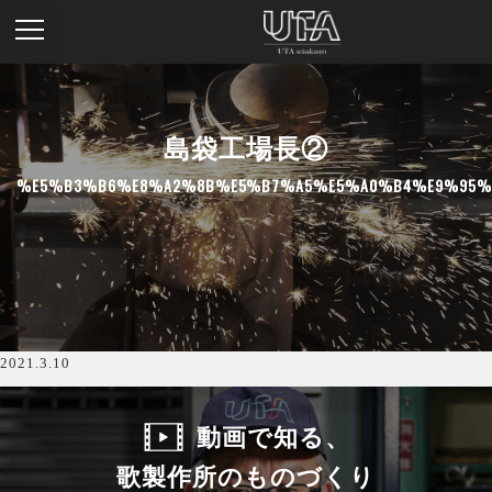
島袋工場長②
%E5%B3%B6%E8%A2%8B%E5%B7%A5%E5%A0%B4%E9%95%
2021.3.10
動画で知る、
歌製作所のものづくり